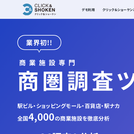
デモ利用
クリック＆ショーケン
業界初!!
商業施設専門
商圏調査
駅ビル・ショッピングモール・百貨店・駅ナカ
4,000
全国
の商業施設を徹底分析