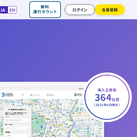
無料
ログイン
会員登録
JA
EN
通行カウント
導入企業数
364
社超
（2023年6月時点）